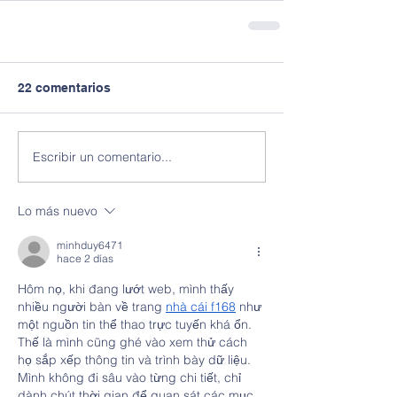
22 comentarios
Escribir un comentario...
Lo más nuevo
minhduy6471
hace 2 días
Hôm nọ, khi đang lướt web, mình thấy 
nhiều người bàn về trang 
nhà cái f168
 như 
một nguồn tin thể thao trực tuyến khá ổn. 
Thế là mình cũng ghé vào xem thử cách 
họ sắp xếp thông tin và trình bày dữ liệu. 
Mình không đi sâu vào từng chi tiết, chỉ 
dành chút thời gian để quan sát các mục 