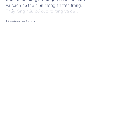
và cách họ thể hiện thông tin trên trang. 
Thấy rằng nếu bố cục rõ ràng và dữ…
Mostrar más
Me gusta
Reaccionar
minhduy6471
20 jul
Hôm nọ, khi đang lướt web, mình thấy 
nhiều người bàn về trang 
đăng nhập 
ok9
 như một nguồn tin thể thao trực tuyến 
khá ổn. Thế là mình cũng ghé vào xem thử 
cách họ sắp xếp thông tin và trình bày dữ 
liệu. Mình không đi sâu vào từng chi tiết, 
chỉ dành chút thời gian để quan sát các 
mục và cách họ thể hiện thông tin trên 
trang. Thấy rằng nếu bố cục rõ ràng và 
dữ…
Mostrar más