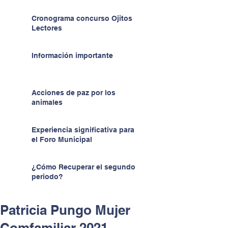
Cronograma concurso Ojitos
Lectores
Información importante
Acciones de paz por los
animales
Experiencia significativa para
el Foro Municipal
¿Cómo Recuperar el segundo
periodo?
Patricia Pungo Mujer
Comfamiliar 2021