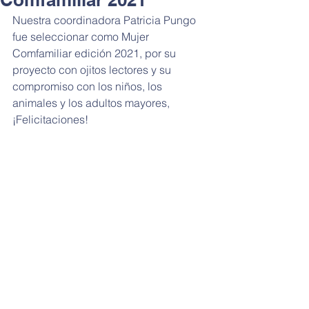
Nuestra coordinadora Patricia Pungo 
fue seleccionar como Mujer 
Comfamiliar edición 2021, por su 
proyecto con ojitos lectores y su 
compromiso con los niños, los 
animales y los adultos mayores, 
¡Felicitaciones!