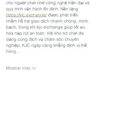
cho người chơi nhờ công nghệ hiện đại và 
quy trình vận hành ổn định. Nền tảng 
https://kjc.exchange/
 được phát triển 
nhằm hỗ trợ giao dịch nhanh chóng, minh 
bạch, trong khi kjc exchange giúp tối ưu 
hóa nạp rút an toàn. Với kho trò chơi đa 
dạng cùng dịch vụ chăm sóc chuyên 
nghiệp, KJC ngày càng khẳng định vị thế 
hàng…
Mostrar más
Me gusta
Reaccionar
Lisle65139
26 nov 2025
Ricbet chú trọng xây dựng hệ sinh thái cá 
cược thông minh, nơi an toàn dữ liệu và 
tốc độ xử lý được đặt lên hàng đầu. Khi 
tham gia 
ricbet
, người chơi được tiếp cận 
hàng loạt tính năng tiện ích và dịch vụ hỗ 