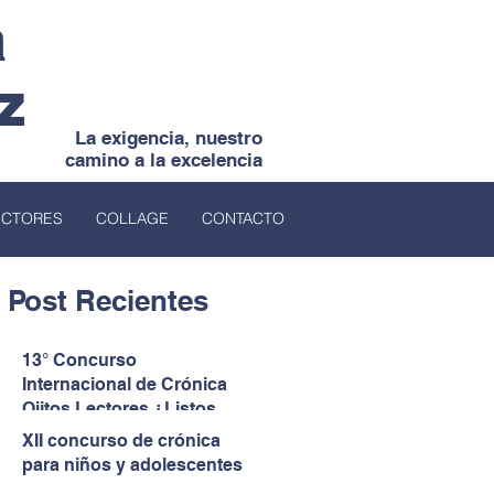
a
z
La exigencia, nuestro
camino a la excelencia
ECTORES
COLLAGE
CONTACTO
Post Recientes
13° Concurso
Internacional de Crónica
Ojitos Lectores ¿Listos
para darles voz a quienes
XII concurso de crónica
no la tienen?
para niños y adolescentes