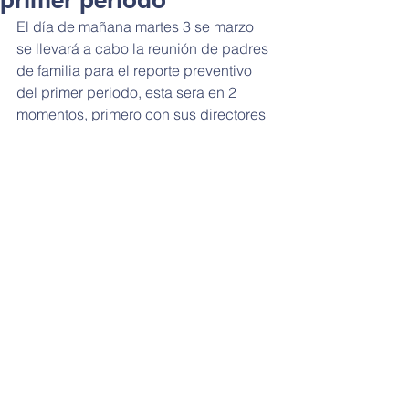
El día de mañana martes 3 se marzo 
se llevará a cabo la reunión de padres 
de familia para el reporte preventivo 
del primer periodo, esta sera en 2 
momentos, primero con sus directores 
de grupo para dar el informe general y 
luego pueden proceder donde cada 
docente para ampliar la información 
sobre el reporte. Para la jornada de la 
mañana será a partir de las 10:30 a.m. 
y jornada tarde a partir de las 4:10 p.m.
Comentarios