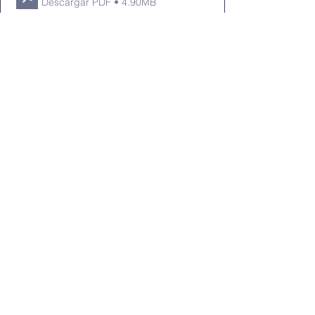
Descargar PDF • 4.90MB
1 comentario
Escribir un comentario...
Lo más nuevo
Jhonatan Rorschach
11 jul 2020