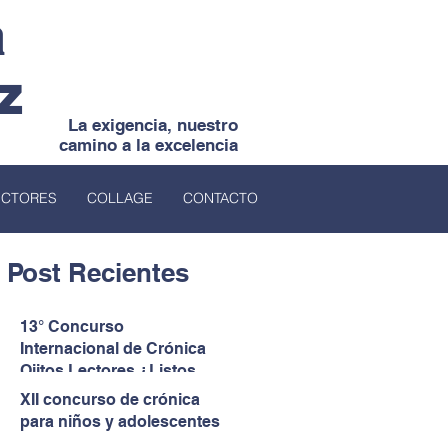
a
z
La exigencia, nuestro
camino a la excelencia
ECTORES
COLLAGE
CONTACTO
Post Recientes
13° Concurso
Internacional de Crónica
Ojitos Lectores ¿Listos
para darles voz a quienes
XII concurso de crónica
no la tienen?
para niños y adolescentes