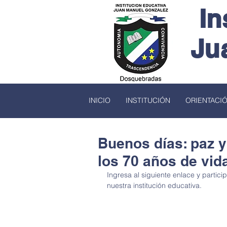
In
Ju
INICIO
INSTITUCIÓN
ORIENTACI
Buenos días: paz y
los 70 años de vida
Ingresa al siguiente enlace y partici
nuestra institución educativa.