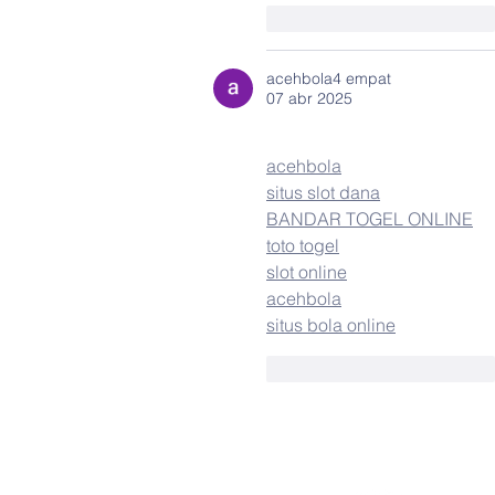
Me gusta
Reaccionar
acehbola4 empat
07 abr 2025
acehbola
situs slot dana
BANDAR TOGEL ONLINE
toto togel
slot online
acehbola
situs bola online
Me gusta
Reaccionar