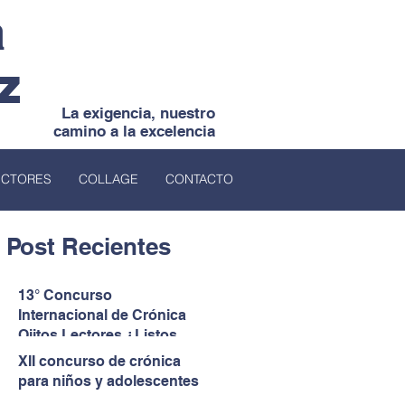
a
z
La exigencia, nuestro
camino a la excelencia
ECTORES
COLLAGE
CONTACTO
Post Recientes
13° Concurso
Internacional de Crónica
Ojitos Lectores ¿Listos
para darles voz a quienes
XII concurso de crónica
no la tienen?
para niños y adolescentes